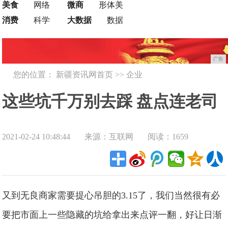
美食
网络
微商
形体美
消费
科学
大数据
数据
广告
您的位置：
新疆资讯网首页
>>
企业
这些坑千万别去踩 盘点连老司
2021-02-24 10:48:44
来源：互联网
阅读：1659
机都会翻车的手机配件!
又到无良商家需要提心吊胆的3.15了，我们当然很有必
要把市面上一些隐藏的坑给拿出来点评一翻，好让日渐