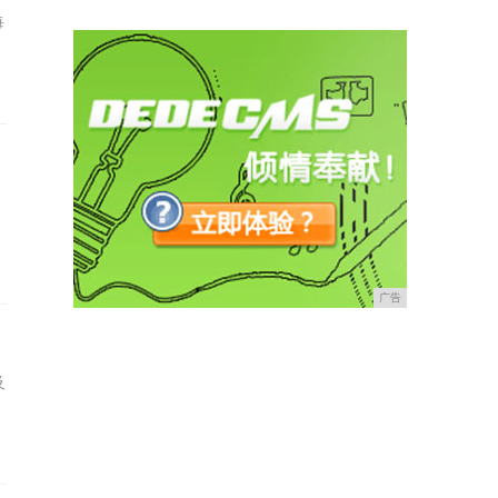
每
广告
及