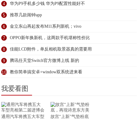
4
华为P9手机多少钱 华为P9配置性能好不
5
推荐几款闹钟app
6
金立东山再起发布M11系列新机；vivo
7
OPPO新年换新机，这两款手机堪称性价比
8
佳能LCD附件，单反相机取景器真的需要用
9
腾讯任天堂Switch官方微博上线 新的
10
教你简单搞安卓+window双系统进来看
我爱看图
通用汽车将携五大车型
故宫“上新”气垫粉底