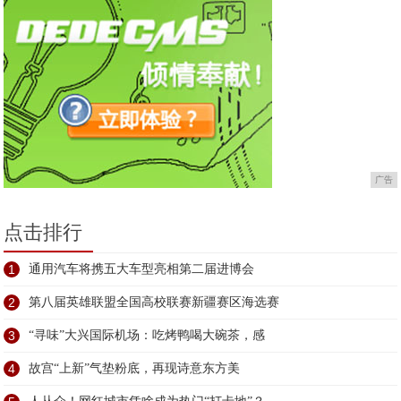
广告
点击排行
1
通用汽车将携五大车型亮相第二届进博会
2
第八届英雄联盟全国高校联赛新疆赛区海选赛
3
“寻味”大兴国际机场：吃烤鸭喝大碗茶，感
4
故宫“上新”气垫粉底，再现诗意东方美