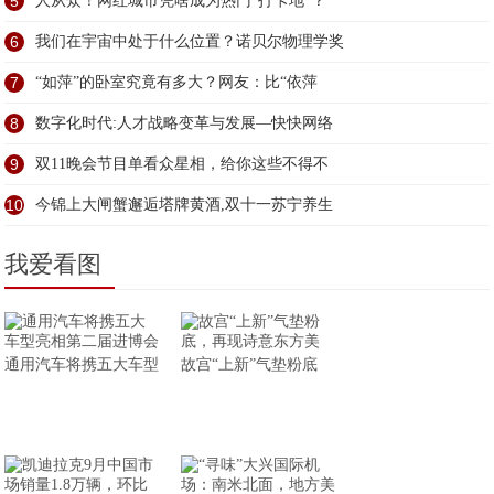
5
人从众！网红城市凭啥成为热门“打卡地”？
6
我们在宇宙中处于什么位置？诺贝尔物理学奖
7
“如萍”的卧室究竟有多大？网友：比“依萍
8
数字化时代:人才战略变革与发展—快快网络
9
双11晚会节目单看众星相，给你这些不得不
10
今锦上大闸蟹邂逅塔牌黄酒,双十一苏宁养生
我爱看图
通用汽车将携五大车型
故宫“上新”气垫粉底