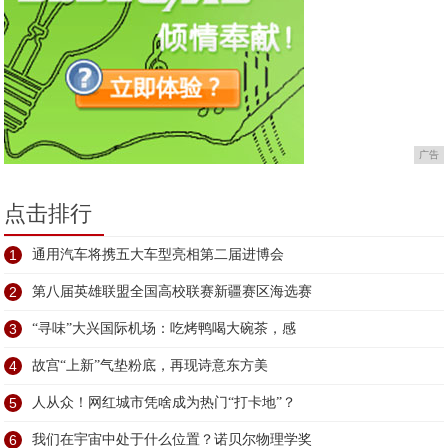
广告
点击排行
1
通用汽车将携五大车型亮相第二届进博会
2
第八届英雄联盟全国高校联赛新疆赛区海选赛
3
“寻味”大兴国际机场：吃烤鸭喝大碗茶，感
4
故宫“上新”气垫粉底，再现诗意东方美
5
人从众！网红城市凭啥成为热门“打卡地”？
6
我们在宇宙中处于什么位置？诺贝尔物理学奖