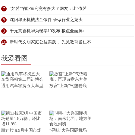
7
“如萍”的卧室究竟有多大？网友：比“依萍
8
沈阳华正机械法兰锻件 争做行业之龙头
9
千元真香机华为畅享10发布 极点全面屏+
10
新时代文明家庭公益实践， 先见教育当仁不
我爱看图
通用汽车将携五大车型
故宫“上新”气垫粉底
凯迪拉克9月中国市场
“寻味”大兴国际机场