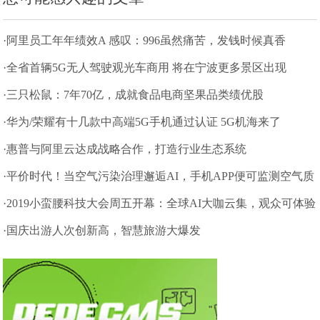
·阿里员工年年绩效A 感叹：996虽然痛苦，发钱时候真香
·全省首辆5G无人驾驶观光车商用 将在宁波更多景区出现
·三只松鼠：7年70亿，成就食品电商坚果品类绩优股
·华为/荣耀有十几款中高端5G手机通过认证 5G机海来了
·惠普与阿里云达成战略合作，打造行业生态系统
·平价时代！当空气污染治理邂逅AI，手机APP便可监测空气质
量
·2019小蛮腰科技大会周五开幕：全球AI大咖云集，观众可体验
前沿科技
·国庆出游人次创新高，智慧旅游大爆发