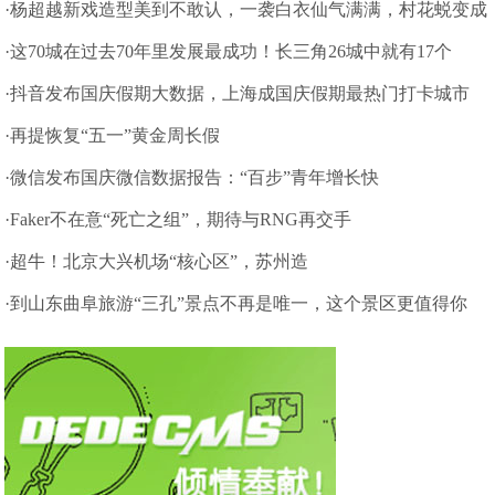
·杨超越新戏造型美到不敢认，一袭白衣仙气满满，村花蜕变成
仙女
·这70城在过去70年里发展最成功！长三角26城中就有17个
·抖音发布国庆假期大数据，上海成国庆假期最热门打卡城市
·再提恢复“五一”黄金周长假
·微信发布国庆微信数据报告：“百步”青年增长快
·Faker不在意“死亡之组”，期待与RNG再交手
·超牛！北京大兴机场“核心区”，苏州造
·到山东曲阜旅游“三孔”景点不再是唯一，这个景区更值得你
来