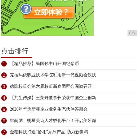
广告
点击排行
1
【精品推荐】民国孙中山开国纪念币
2
克拉玛依职业技术学院利用新一代视频会议技
3
德隆校董会第六届校董新春团拜会圆满召开！
4
【共生传媒】王茉丹董事长荣获中国企业创新
5
2020年华为新疆企业业务生态伙伴答谢会
6
锦尚绣，明星美齿人才孵化平台！开启美牙巅
7
金穗科技打造“拾礼”系列产品 助力新疆精