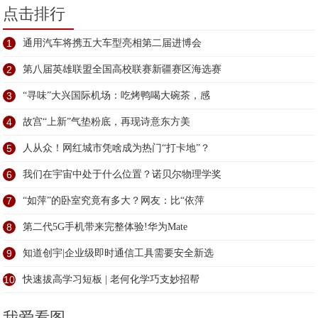
点击排行
1
通用汽车将携五大车型亮相第二届进博会
2
第八届英雄联盟全国高校联赛新疆赛区海选赛
3
“寻味”大兴国际机场：吃烤鸭喝大碗茶，感
4
故宫“上新”气垫粉底，再现诗意东方美
5
人从众！网红城市凭啥成为热门“打卡地”？
6
我们在宇宙中处于什么位置？诺贝尔物理学奖
7
“如萍”的卧室究竟有多大？网友：比“依萍
8
第二代5G手机带来完整体验!华为Mate
9
知道创宇|企业级即时通信工具需要安全新选
10
快速拔高学习短板 | 老何化学巧支妙招帮
我爱看图