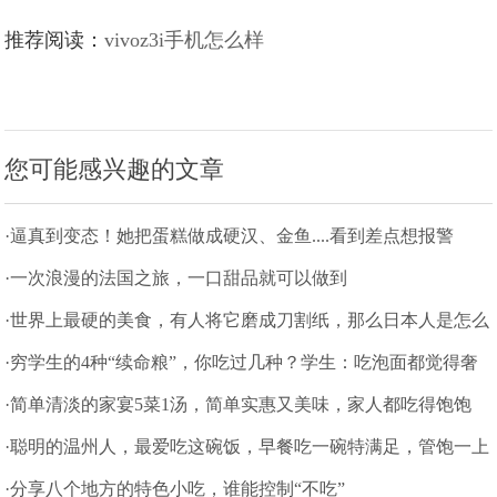
推荐阅读：
vivoz3i手机怎么样
您可能感兴趣的文章
·逼真到变态！她把蛋糕做成硬汉、金鱼....看到差点想报警
·一次浪漫的法国之旅，一口甜品就可以做到
·世界上最硬的美食，有人将它磨成刀割纸，那么日本人是怎么
吃的？
·穷学生的4种“续命粮”，你吃过几种？学生：吃泡面都觉得奢
侈
·简单清淡的家宴5菜1汤，简单实惠又美味，家人都吃得饱饱
的
·聪明的温州人，最爱吃这碗饭，早餐吃一碗特满足，管饱一上
午
·分享八个地方的特色小吃，谁能控制“不吃”