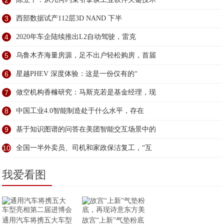
2
3
西部数据试产112层3D NAND 下半
4
2020年车企陆续推出L2自动驾驶，雷克
5
乌鲁木齐海量房源，足不出户轻松购房，首届
6
星越PHEV 深度体验：这是一份仅有的“
7
做空机构香橼研究：马斯克若是基金经理，现
8
中国工业4.0智能制造处于什么水平，存在
9
基于知识图谱的问答在美团智能交互场景中的
10
全国一半外卖员、司机和家政保洁复工，“互
我爱看图
通用汽车将携五大车型
故宫“上新”气垫粉底