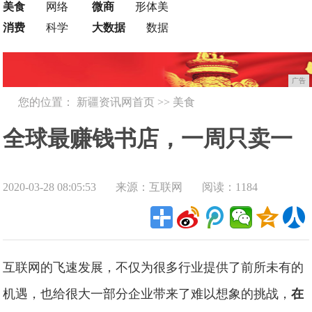
美食
网络
微商
形体美
消费
科学
大数据
数据
广告
您的位置：
新疆资讯网首页
>>
美食
全球最赚钱书店，一周只卖一
2020-03-28 08:05:53
来源：互联网
阅读：1184
本书，占地仅有15平米
互联网的飞速发展，不仅为很多行业提供了前所未有的
机遇，也给很大一部分企业带来了难以想象的挑战，
在