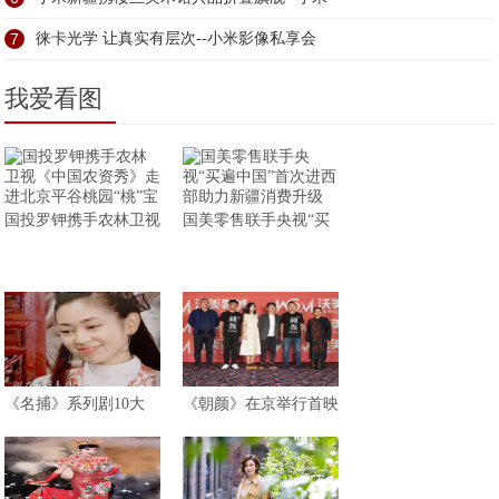
7
徕卡光学 让真实有层次--小米影像私享会
我爱看图
国投罗钾携手农林卫视
国美零售联手央视“买
《名捕》系列剧10大
《朝颜》在京举行首映