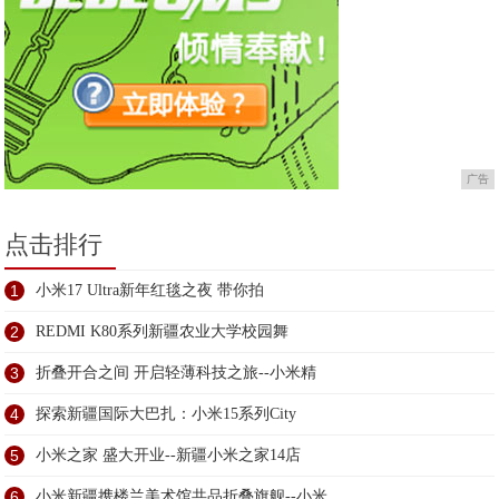
广告
点击排行
1
小米17 Ultra新年红毯之夜 带你拍
2
REDMI K80系列新疆农业大学校园舞
3
折叠开合之间 开启轻薄科技之旅--小米精
4
探索新疆国际大巴扎：小米15系列City
5
小米之家 盛大开业--新疆小米之家14店
6
小米新疆携楼兰美术馆共品折叠旗舰--小米