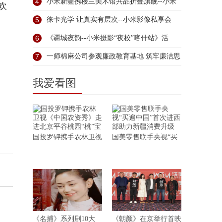
4
小米新疆携楼兰美术馆共品折叠旗舰--小米
欢
5
徕卡光学 让真实有层次--小米影像私享会
6
《疆城夜韵--小米摄影“夜校”喀什站》活
7
一师棉麻公司参观廉政教育基地 筑牢廉洁思
我爱看图
国投罗钾携手农林卫视
国美零售联手央视“买
《名捕》系列剧10大
《朝颜》在京举行首映