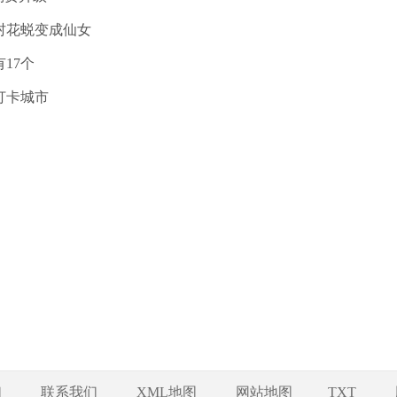
村花蜕变成仙女
17个
打卡城市
们
联系我们
XML地图
网站地图
TXT