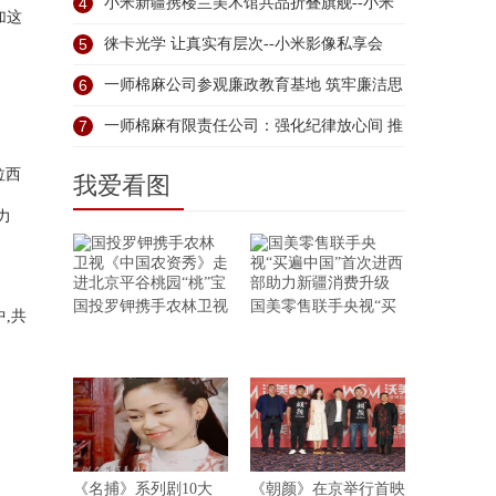
4
小米新疆携楼兰美术馆共品折叠旗舰--小米
加这
5
徕卡光学 让真实有层次--小米影像私享会
6
一师棉麻公司参观廉政教育基地 筑牢廉洁思
7
一师棉麻有限责任公司：强化纪律放心间 推
拉西
我爱看图
力
国投罗钾携手农林卫视
国美零售联手央视“买
,共
《名捕》系列剧10大
《朝颜》在京举行首映