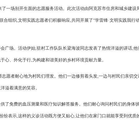
迎来了一场别开生面的志愿服务活动。此次活动由阿克苏市住房和城乡建设
合组织,文明实践志愿者们积极响应,共同开展了“学雷锋·文明实践我行动
会广场。活动伊始,驻村工作队队长梁海波同志发表了热情洋溢的讲话,他
化于心、外化于行,为构建和谐美好的乡村环境贡献力量。
师志愿者耐心地为村民们理发。他们一边修剪着头发,一边与村民们亲切交
上洋溢着满意的笑容。
提供了免费的血压测量和医疗知识解答服务。他们耐心询问村民们的身体状
纷纷表示,这样的义诊活动既方便又贴心,让他们在家门口就能享受到优质