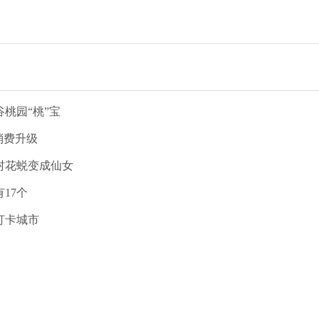
桃园“桃”宝
消费升级
村花蜕变成仙女
17个
打卡城市