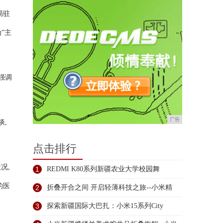
局驻
”主
强调
广告
谈,
点击排行
况,
1
REDMI K80系列新疆农业大学校园舞
的医
2
折叠开合之间 开启轻薄科技之旅--小米精
3
探索新疆国际大巴扎：小米15系列City