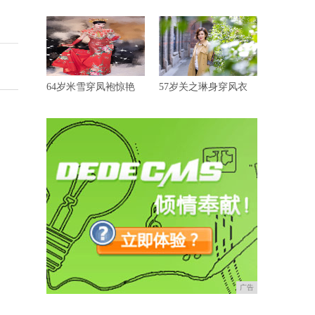
64岁米雪穿凤袍惊艳
57岁关之琳身穿风衣
广告