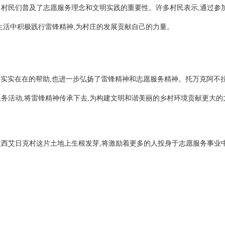
向村民们普及了志愿服务理念和文明实践的重要性。许多村民表示,通过参
生活中积极践行雷锋精神,为村庄的发展贡献自己的力量。
了实实在在的帮助,也进一步弘扬了雷锋精神和志愿服务精神。托万克阿不
务活动,将雷锋精神传承下去,为构建文明和谐美丽的乡村环境贡献更大的
西艾日克村这片土地上生根发芽,将激励着更多的人投身于志愿服务事业中