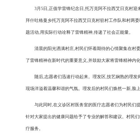
3月5日,正值学雷锋纪念日,托万克阿不拉西艾日克村
拜什吐格曼乡托万克阿不拉西艾日克村驻村工作队和村两委联
题活动,用实际行动诠释了雷锋精神,传递了社会正能量。
清晨的阳光洒满村庄,村民们怀着期待的心情聚集在村委
了雷锋精神在新时代的重要意义,并鼓励大家将雷锋精神内
随后,志愿者们迅速行动起来。理发区,技艺娴熟的理发
现场洋溢着温馨和谐的气氛。理发后的村民们焕然一新,脸
与此同时,在义诊区村医务室的医疗志愿者们为村民们
针对大家提出的健康问题给予了专业的解答和建议。村民们
疗服务。