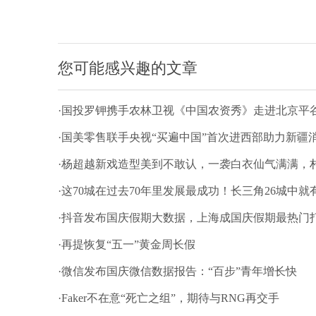
您可能感兴趣的文章
·国投罗钾携手农林卫视《中国农资秀》走进北京平谷
·国美零售联手央视“买遍中国”首次进西部助力新疆
·杨超越新戏造型美到不敢认，一袭白衣仙气满满，
·这70城在过去70年里发展最成功！长三角26城中就有
·抖音发布国庆假期大数据，上海成国庆假期最热门
·再提恢复“五一”黄金周长假
·微信发布国庆微信数据报告：“百步”青年增长快
·Faker不在意“死亡之组”，期待与RNG再交手